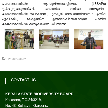
i
ജൈവവൈവിധ്യ ആസൂത്രണങ്ങളിലേക്ക് (LBSAPs)
ഉൾപ്പെടുത്തുന്നതിന്റെ പ്രാധാന്യം, വനിതാ നേതൃത്വം,
ജൈവവൈവിധ്യ സംരക്ഷണം, പുനരുത്പാദന ധനവ്യവസ്ഥ എന്നിവ
ഏകീകരിച്ച് കേരളത്തിന് ഉണർവേകിയേക്കാവുന്ന പുതിയ
t
ജൈവവൈവിധ്യ മാതൃകയാണ് “ഷീ-ബയോ”.
y
B
Photo Gallery
o
CONTACT US
a
KERALA STATE BIODIVERSITY BOARD
r
Kailasam, T.C.24/3219,
No. 43, Belhaven Gardens,