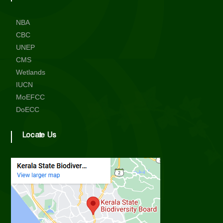
NBA
CBC
UNEP
CMS
Wetlands
IUCN
MoEFCC
DoECC
Locate Us