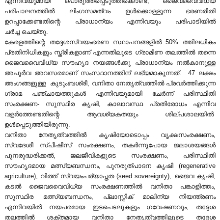
എന്നിവയുമായി പൊരുത്തപ്പെടുത്തിക്കൊണ്ട്, ജൈവവൈവിധ്യ
o
പരിപാലനത്തിൽ ലിംഗസമത്വം ഉൾക്കൊള്ളുന്ന ഭരണരീതി
ഉറപ്പാക്കേണ്ടതിന്റെ പ്രാധാന്യം എന്നിവയും പരിപാടിയിൽ
ചർച്ച ചെയ്തു.
d
കേരളത്തിന്റെ തദ്ദേശസ്വയംഭരണ സ്ഥാപനങ്ങളിൽ 50% ത്തിലധികം
പ്രതിനിധികളും സ്ത്രീകളാണ് എന്നതിലൂടെ ഗ്രാമീണ തലത്തിൽ തന്നെ
ജൈവവൈവിധ്യ സൗഹൃദ നയങ്ങൾക്കു പ്രാധാന്യം നൽകാനുള്ള
i
അപൂർവ അവസരമാണ് സംസ്ഥാനത്തിന് ലഭ്യമാകുന്നത്. 47 ലക്ഷം
അംഗങ്ങളുള്ള കുടുംബശ്രീ, വനിതാ നേതൃത്വത്തിൽ പ്രവർത്തിക്കുന്ന
ഗ്രാമ പഞ്ചായത്തുകൾ എന്നിവയുമായി ചേർന്ന് പരിസ്ഥിതി
v
സംരക്ഷണ- സുസ്ഥിര കൃഷി, കാലാവസ്ഥ പ്രതിരോധം എന്നിവ
വളർത്തേണ്ടതിന്റെ ആവശ്യകതയും ശില്പശാലയിൽ
ഉൾപ്പെടുത്തിയിരുന്നു.
e
വനിതാ നേതൃത്വത്തിൽ കൃഷിയോടൊപ്പം വൃക്ഷസംരക്ഷണം,
സ്വദേശീ സ്പീഷീസ് സംരക്ഷണം, തകർന്നുപോയ ജലാശയങ്ങൾ
പുനരുദ്ധരിക്കൽ, ജലജീവികളുടെ സംരക്ഷണം, പരിസ്ഥിതി
r
സൗഹൃദമായ മത്സ്യബന്ധനം, പുനരുത്പാദന കൃഷി (regenerative
agriculture), വിത്ത് സ്വയംപര്യാപ്തത (seed sovereignty), ജൈവ കൃഷി,
കടൽ ജൈവവൈവിധ്യ സംരക്ഷണത്തിൽ വനിതാ പങ്കാളിത്തം,
s
സുസ്ഥിര മത്സ്യബന്ധനം, പ്ലാസ്റ്റിക് മാലിന്യ നിയന്ത്രണം
എന്നിവയിൽ നയപരമായ ഇടപെടലുകളും ഗവേഷണവും, തദ്ദേശ
തലത്തിൽ ശക്തമായ വനിതാ നേതൃത്വത്തിലൂടെ തദ്ദേശ