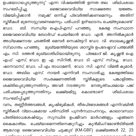
ഉപയോഗപ്പെടുത്തുന്നു” എന്ന വിഷയത്തിൽ ഉന്നത തല ശില്പശാല
r
സംഘടിപ്പിച്ചു. ജൈവവൈവിധ്യ സാക്ഷരതാ യജ്ഞം
s
വിജയിപ്പിക്കാൻ നമുക്ക് ഒന്നിച്ച് പ്രവർത്തിക്കണമെന്നും അതിന്
t
i
സ്ത്രീകൾ മുന്നോട്ടുവരണമെന്നും പരിപാടി ഉദ്ഘാടനം ചെയ്തുകൊണ്ട്
t
ഡോ. ബി. സന്ധ്യ ഐപിഎസ് പറഞ്ഞു. കേരള സംസ്ഥാന
ജൈവവൈവിധ്യ ബോർഡ് ചെയർമാൻ ഡോ. എൻ. അനിൽകുമാർ
y
a
അധ്യക്ഷനായ ചടങ്ങിൽ മെമ്പർ സെക്രട്ടറി ഡോ. വി. ബാലകൃഷ്ണൻ
B
സ്വാഗതം പറഞ്ഞു. മുഖ്യമന്ത്രിയുടെ ശാസ്ത്ര ഉപദേഷ്ടാവ് പത്മശ്രീ
o
എം. സി. ദത്തൻ മുഖ്യാതിഥിയായിരുന്നു. പ്രമോദ് ജി. കൃഷ്ണൻ ഐ
a
t
എഫ് എസ്, ഡോ. ഇ. എ. സിറിൽ, ഡോ. ടി. എസ്. സ്വപ്ന, ഡോ.
r
ഷാനവാസ്, ഡോ. പി എം രാധാമണി, ഡോ. സി. എസ്. വിമൽ കുമാർ,
d
ഡോ. അഖില എസ്. നായർ എന്നിവർ സംസാരിച്ചു. കേരളത്തിലെ
e
ജൈവവൈവിധ്യ സംരക്ഷണത്തിൽ സ്ത്രീകളുടെ പങ്കാളിത്തം
ശക്തിപ്പെടുത്തുന്നതിനും അവർ നടത്തുന്ന നേതൃത്വപരമായ പങ്ക്
പരിചയപ്പെടുത്തുന്നതിനും ലക്ഷ്യമിട്ടു കൊണ്ടാണ് ശില്പശാല
സംഘടിപ്പിച്ചത്.
B
വനം, തണ്ണീർത്തടങ്ങൾ, കൃഷിഭൂമികൾ, തീരപ്രദേശങ്ങൾ എന്നിവയിൽ
സ്ത്രീകൾ വ്യാപകമായ പരിസ്ഥിതി പുനർസ്ഥാപനവും, കാലാവസ്ഥാ
പ്രതിരോധശേഷിയും, സുസ്ഥിര ഉപജീവന മാർഗങ്ങളും എങ്ങനെ
i
കൈകാര്യം ചെയ്യാമെന്നതിനെക്കുറിച്ചും കുൻമിംഗ്-മോൺട്രിയൽ
ആഗോള ജൈവവൈവിധ്യ ചട്ടക്കൂട് (KM-GBF) ലക്ഷ്യങ്ങൾ 22, 23