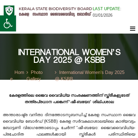
S
LAST UPDATE
:
k
K
Open toolbar
01/01/2026
i
K
e
p
r
t
a
o
e
l
c
a
o
INTERNATIONAL WOMEN’S
n
S
r
DAY 2025 @ KSBB
t
t
e
a
Hom
Photo
International Women’s Day 2025
n
t
a
e
Gallery
@ KSBB
t
e
B
കേരളത്തിലെ ജൈവ വൈവിധ്യ സംരക്ഷണത്തിന് സ്ത്രീകളുടേത്
l
i
തന്ത്രപ്രധാന പങ്കെന്ന് ‘ഷീ-ബയോ’ ശില്പശാല
o
d
അന്താരാഷ്ട്ര വനിതാ ദിനത്തോടനുബന്ധിച്ച് കേരള സംസ്ഥാന ജൈവ
a
വൈവിധ്യ ബോർഡ് (KSBB) കേരള സർവകലാശാലയിലെ കാര്യവട്ടം
i
ബോട്ടണി വിഭാഗത്തോടൊപ്പം ചേർന്ന് “ഷീ-ബയോ: ജൈവവൈവിധ്യ-
v
പ്രചോദിത ഫലങ്ങൾക്കായി സ്ത്രീകൾ പരിസ്ഥിതിയെ
e
S