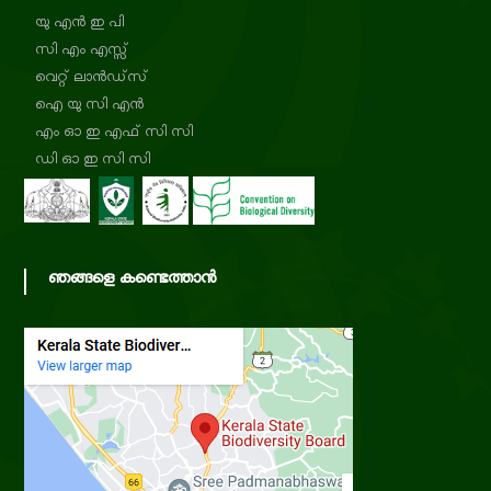
യു എൻ ഇ പി
സി എം എസ്സ്
d
വെറ്റ് ലാൻഡ്‌സ്
ഐ യു സി എൻ
i
എം ഓ ഇ എഫ് സി സി
ഡി ഓ ഇ സി സി
v
e
ഞങ്ങളെ കണ്ടെത്താൻ
r
s
i