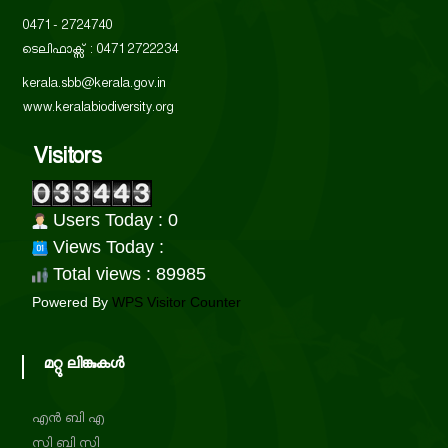
r
s
0471 - 2724740
i
t
ടെലിഫാക്സ് : 0471 2722234
t
kerala.sbb@kerala.gov.in
y
www.keralabiodiversity.org
a
B
o
Visitors
a
t
r
d
Users Today : 0
e
Views Today :
Total views : 89985
Powered By
WPS Visitor Counter
B
മറ്റു ലിങ്കുകൾ
i
എൻ ബി എ
o
സി ബി സി