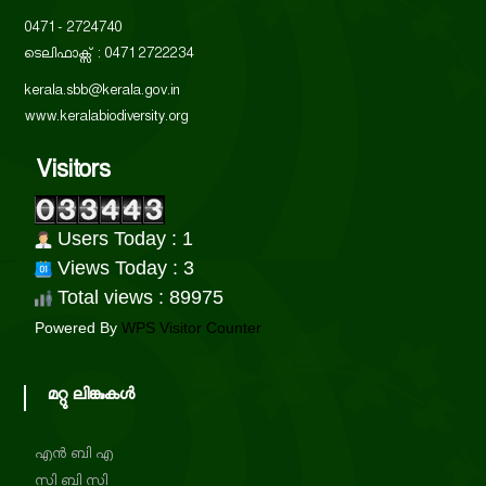
r
s
0471 - 2724740
i
t
ടെലിഫാക്സ് : 0471 2722234
t
kerala.sbb@kerala.gov.in
y
www.keralabiodiversity.org
a
B
o
Visitors
a
t
r
d
Users Today : 1
e
Views Today : 3
Total views : 89975
Powered By
WPS Visitor Counter
B
മറ്റു ലിങ്കുകൾ
i
എൻ ബി എ
o
സി ബി സി