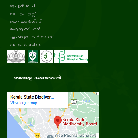
യു എൻ ഇ പി
സി എം എസ്സ്
d
വെറ്റ് ലാൻഡ്‌സ്
ഐ യു സി എൻ
i
എം ഓ ഇ എഫ് സി സി
ഡി ഓ ഇ സി സി
v
e
ഞങ്ങളെ കണ്ടെത്താൻ
r
s
i